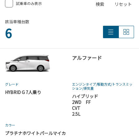
試乗車のみ表示
検索
リセット
該当車種台数
6
アルファード
グレード
エンジンタイプ
/駆動方式/
トランスミッ
ション
/排気量
HYBRID G 7人乗り
ハイブリッド
2WD FF
CVT
2.5L
カラー
プラチナホワイトパールマイカ