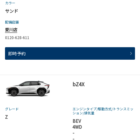
カラー
サンド
配備店舗
愛川店
0120-628-611
即時予約
bZ4X
グレード
エンジンタイプ
/駆動方式/
トランスミッ
ション
/排気量
Z
BEV
4WD
-
-