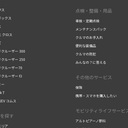
ウス
点検・整備・用品
ボックス
車検・定期点検
ス
メンテナンスパック
ス クロス
クルマのお手入れ
ズ
便利な装備品
クルーザー 300
クルマの防犯
クルーザー 250
みんなの？に答える
ドクルーザー70
クルーザー FJ
その他のサービス
ミー
保険
k T
携帯・スマホを購入したい
EV コムス
モビリティライフサービ
を探す
アルトピアーノ蓼科
エリア