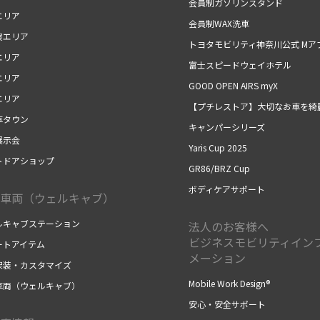
会員制ガソリンスタンド
エリア
会員制WAX洗車
賀エリア
トヨタモビリティ神奈川公式 Mア
エリア
富士スピードウェイホテル
エリア
GOOD OPEN AIRS myX
エリア
【プチレストア】大切なお車を綺
車タウン
キャンパーシリーズ
展示会
Yaris Cup 2025
トドアショップ
GR86/BRZ Cup
ボディケアサポート
車両（ウェルキャブ）
ルキャブステーション
法人のお客様へ
ビジネスモビリティイン
ートアイテム
メーション
架装・カスタマイズ
Mobile Work Design®
車両（ウェルキャブ）
安心・安全サポート