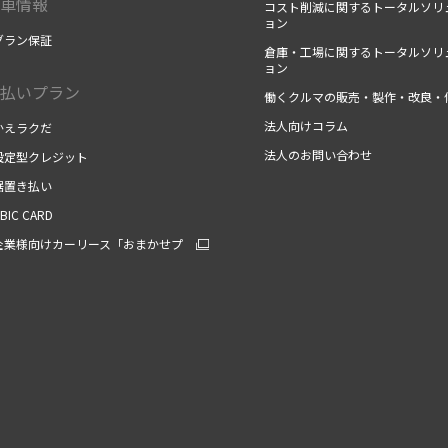
車情報
コスト削減に関するトータルソリ
ョン
グラン保証
倉庫・工場に関するトータルソリ
ョン
払いプラン
働くクルマの販売・製作・改良・
法人向けコラム
かえラクだ
法人のお問い合わせ
設定型クレジット
据置き払い
UBIC CARD
企業様向けカーリース「おまかせプ
」