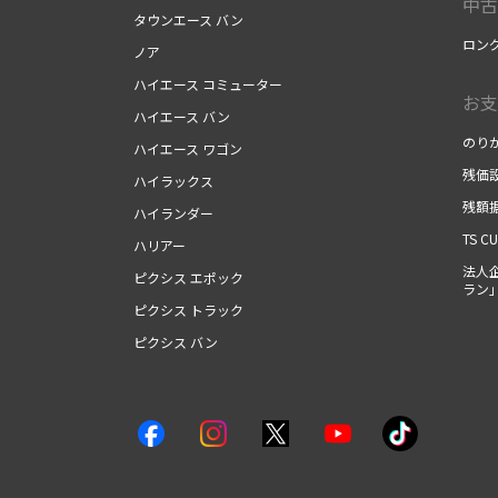
中古
タウンエース バン
ロン
ノア
ハイエース コミューター
お支
ハイエース バン
のり
ハイエース ワゴン
残価
ハイラックス
残額
ハイランダー
TS C
ハリアー
法人
ピクシス エポック
ラン
ピクシス トラック
ピクシス バン