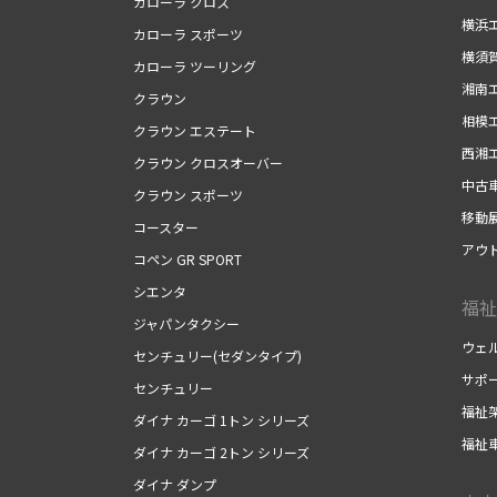
カローラ クロス
横浜
カローラ スポーツ
横須
カローラ ツーリング
湘南
クラウン
相模
クラウン エステート
西湘
クラウン クロスオーバー
中古
クラウン スポーツ
移動
コースター
アウ
コペン GR SPORT
シエンタ
福祉
ジャパンタクシー
ウェ
センチュリー(セダンタイプ)
サポ
センチュリー
福祉
ダイナ カーゴ 1トン シリーズ
福祉
ダイナ カーゴ 2トン シリーズ
ダイナ ダンプ