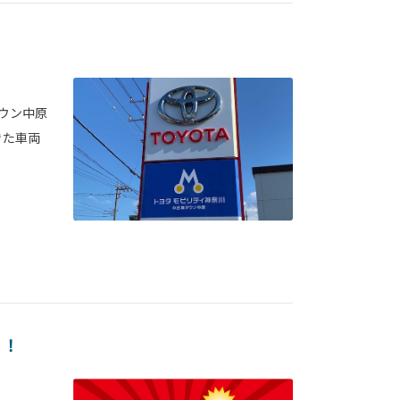
タウン中原
きた車両
！！