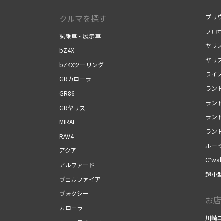
クルマを探す
プリ
プロ
試乗車・展示車
ヤリ
bZ4X
ヤリ
bZ4Xツーリング
ライ
GRカローラ
ランド
GR86
ランド
GRヤリス
ラン
MIRAI
ランド
RAV4
ルー
アクア
C⁺wal
アルファード
超小型
ヴェルファイア
ヴォクシー
お店
カローラ
川崎