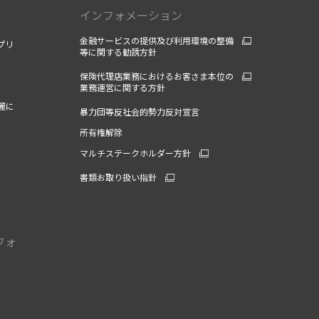
インフォメーション
金融サービスの提供及び利用環境の整備
プリ
等に関する勧誘方針
保険代理店業務におけるお客さま本位の
業務運営に関する方針
麗に
暴力団等反社会的勢力反対宣言
所有権解除
マルチステークホルダー方針
書類お取り扱い指針
フォ