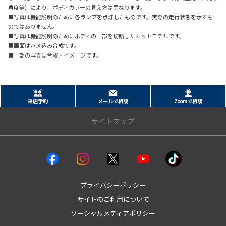
角度等）により、ボディカラーの見え方は異なります。
■写真は機能説明のために各ランプを点灯したものです。実際の走行状態を示すも
のではありません。
■写真は機能説明のためにボディの一部を切断したカットモデルです。
■画面はハメ込み合成です。
■一部の写真は合成・イメージです。
来店予約
メールで相談
Zoomで相談
サイトマップ
クルマを探す
試乗車・展示車
bZ4X
プライバシーポリシー
bZ4Xツーリング
サイトのご利用について
GRカローラ
ソーシャルメディアポリシー
GR86
GRヤリス