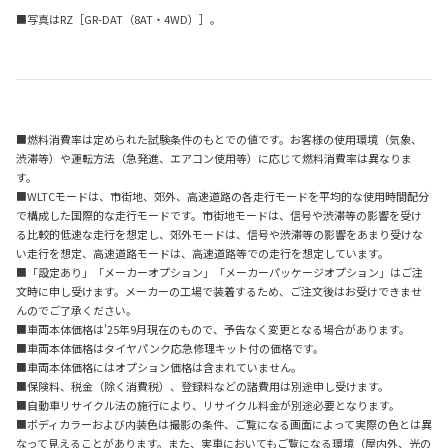
■写真はRZ［GR-DAT（8AT・4WD）］。
■燃料消費率は定められた試験条件のもとでの値です。お客様の使用環境（気象、
渋滞等）や運転方法（急発進、エアコン使用等）に応じて燃料消費率は異なりま
す。
■WLTCモードは、市街地、郊外、高速道路の各走行モードを平均的な使用時間配分
で構成した国際的な走行モードです。市街地モードは、信号や渋滞等の影響を受け
る比較的低速な走行を想定し、郊外モードは、信号や渋滞等の影響をあまり受けな
い走行を想定、高速道路モードは、高速道路等での走行を想定しています。
■「設定あり」「メーカーオプション」「メーカーパッケージオプション」はご注
文時に申し受けます。メーカーの工場で装着するため、ご注文後はお受けできませ
んのでご了承ください。
■車両本体価格は'25年9月現在のもので、予告なく変更となる場合があります。
■車両本体価格はタイヤパンク応急修理キット付の価格です。
■車両本体価格にはオプション価格は含まれていません。
■保険料、税金（除く消費税）、登録料などの諸費用は別途申し受けます。
■自動車リサイクル法の施行により、リサイクル料金が別途必要となります。
■ボディカラーおよび内装色は撮影の条件、ご覧になる画面によって実際の色とは異
なって見えることがあります。また、実車においてもご覧になる環境（屋内外、光の