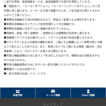
い走行を想定、高速道路モードは、高速道路等での走行を想定しています。
■「設定あり」「メーカーオプション」「メーカーパッケージオプション」はご注
文時に申し受けます。メーカーの工場で装着するため、ご注文後はお受けできませ
んのでご了承ください。
■車両本体価格は'25年9月現在のもので、予告なく変更となる場合があります。
■車両本体価格はタイヤパンク応急修理キット付の価格です。
■車両本体価格にはオプション価格は含まれていません。
■保険料、税金（除く消費税）、登録料などの諸費用は別途申し受けます。
■自動車リサイクル法の施行により、リサイクル料金が別途必要となります。
■ボディカラーおよび内装色は撮影の条件、ご覧になる画面によって実際の色とは異
なって見えることがあります。また、実車においてもご覧になる環境（屋内外、光の
角度等）により、ボディカラーの見え方は異なります。
■写真は機能説明のために各ランプを点灯したものです。実際の走行状態を示すも
のではありません。
■写真は機能説明のためにボディの一部を切断したカットモデルです。
■画面はハメ込み合成です。
■一部の写真は合成・イメージです。
来店予約
メールで相談
Zoomで相談
サイトマップ