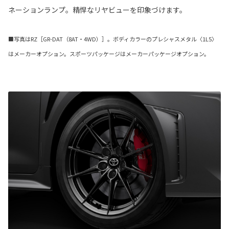
ネーションランプ。精悍なリヤビューを印象づけます。
■写真はRZ［GR-DAT（8AT・4WD）］。ボディカラーのプレシャスメタル〈1L5〉
はメーカーオプション。スポーツパッケージはメーカーパッケージオプション。