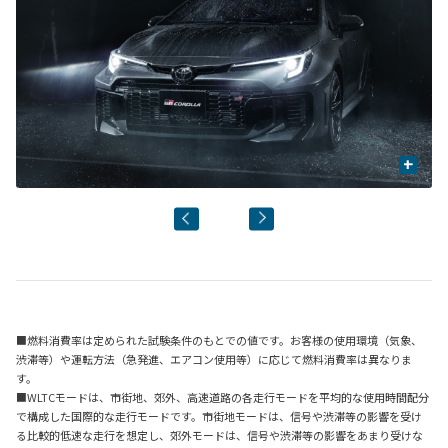
+
■燃料消費率は定められた試験条件のもとでの値です。お客様の使用環境（気象、
渋滞等）や運転方法（急発進、エアコン使用等）に応じて燃料消費率は異なりま
す。
■WLTCモードは、市街地、郊外、高速道路の各走行モードを平均的な使用時間配分
で構成した国際的な走行モードです。市街地モードは、信号や渋滞等の影響を受け
る比較的低速な走行を想定し、郊外モードは、信号や渋滞等の影響をあまり受けな