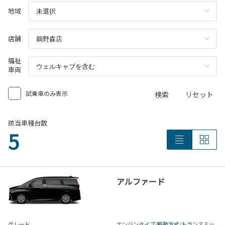
地域
店舗
福祉
車両
試乗車のみ表示
検索
リセット
該当車種台数
5
アルファード
グレード
エンジンタイプ
/駆動方式/
トランスミッ