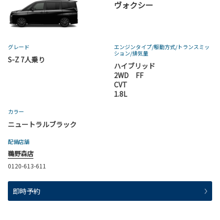
ヴォクシー
グレード
エンジンタイプ
/駆動方式/
トランスミッ
ション
/排気量
S-Z 7人乗り
ハイブリッド
2WD FF
CVT
1.8L
カラー
ニュートラルブラック
配備店舗
鵜野森店
0120-613-611
即時予約