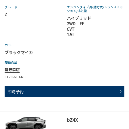
グレード
エンジンタイプ
/駆動方式/
トランスミッ
ション
/排気量
Z
ハイブリッド
2WD FF
CVT
1.5L
カラー
ブラックマイカ
配備店舗
鵜野森店
0120-613-611
即時予約
bZ4X