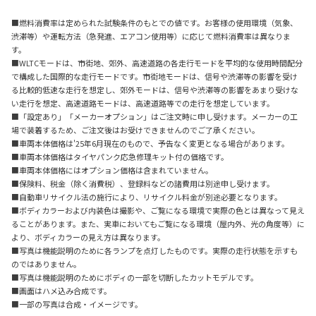
■燃料消費率は定められた試験条件のもとでの値です。お客様の使用環境（気象、
渋滞等）や運転方法（急発進、エアコン使用等）に応じて燃料消費率は異なりま
す。
■WLTCモードは、市街地、郊外、高速道路の各走行モードを平均的な使用時間配分
で構成した国際的な走行モードです。市街地モードは、信号や渋滞等の影響を受け
る比較的低速な走行を想定し、郊外モードは、信号や渋滞等の影響をあまり受けな
い走行を想定、高速道路モードは、高速道路等での走行を想定しています。
■「設定あり」「メーカーオプション」はご注文時に申し受けます。メーカーの工
場で装着するため、ご注文後はお受けできませんのでご了承ください。
■車両本体価格は'25年6月現在のもので、予告なく変更となる場合があります。
■車両本体価格はタイヤパンク応急修理キット付の価格です。
■車両本体価格にはオプション価格は含まれていません。
■保険料、税金（除く消費税）、登録料などの諸費用は別途申し受けます。
■自動車リサイクル法の施行により、リサイクル料金が別途必要となります。
■ボディカラーおよび内装色は撮影や、ご覧になる環境で実際の色とは異なって見え
ることがあります。また、実車においてもご覧になる環境（屋内外、光の角度等）に
より、ボディカラーの見え方は異なります。
■写真は機能説明のために各ランプを点灯したものです。実際の走行状態を示すも
のではありません。
■写真は機能説明のためにボディの一部を切断したカットモデルです。
■画面はハメ込み合成です。
■一部の写真は合成・イメージです。