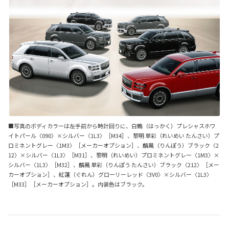
■写真のボディカラーは左手前から時計回りに、白鶴（はっかく）プレシャスホワ
イトパール〈090〉×シルバー〈1L3〉［M34］、黎明 単彩（れいめい たんさい）プ
ロミネントグレー〈1M3〉［メーカーオプション］、麟鳳（りんぽう）ブラック〈2
12〉×シルバー〈1L3〉［M31］、黎明（れいめい）プロミネントグレー〈1M3〉×
シルバー〈1L3〉［M32］、麟鳳 単彩（りんぽう たんさい）ブラック〈212〉［メー
カーオプション］、紅蓮（ぐれん）グローリーレッド〈3V0〉×シルバー〈1L3〉
［M33］［メーカーオプション］。内装色はブラック。