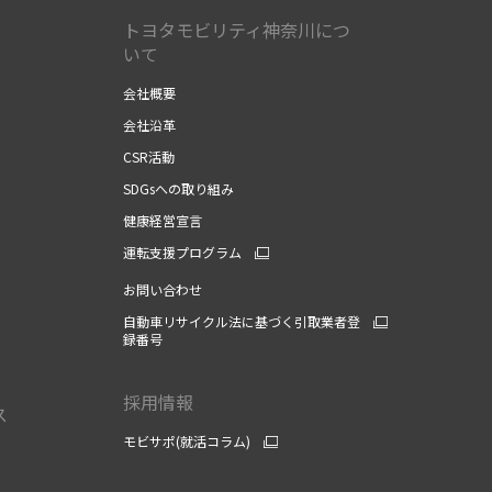
トヨタモビリティ神奈川につ
いて
会社概要
会社沿革
CSR活動
SDGsへの取り組み
健康経営宣言
運転支援プログラム
お問い合わせ
自動車リサイクル法に基づく引取業者登
録番号
採用情報
ス
モビサポ(就活コラム)