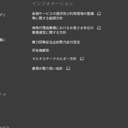
インフォメーション
金融サービスの提供及び利用環境の整備
プリ
等に関する勧誘方針
保険代理店業務におけるお客さま本位の
業務運営に関する方針
麗に
暴力団等反社会的勢力反対宣言
所有権解除
マルチステークホルダー方針
書類お取り扱い指針
フォ
ューシ