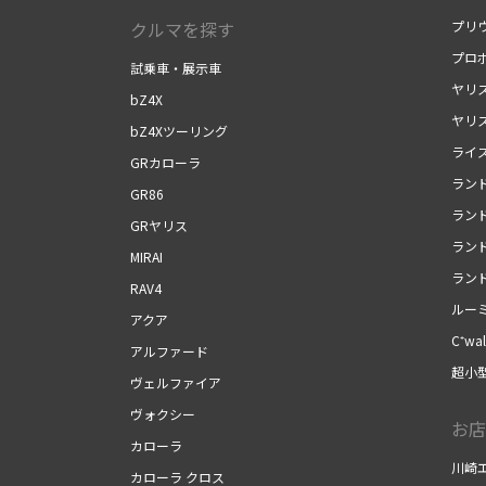
クルマを探す
プリ
プロ
試乗車・展示車
ヤリ
bZ4X
ヤリ
bZ4Xツーリング
ライ
GRカローラ
ランド
GR86
ランド
GRヤリス
ラン
MIRAI
ランド
RAV4
ルー
アクア
C⁺wal
アルファード
超小型
ヴェルファイア
ヴォクシー
お店
カローラ
川崎
カローラ クロス