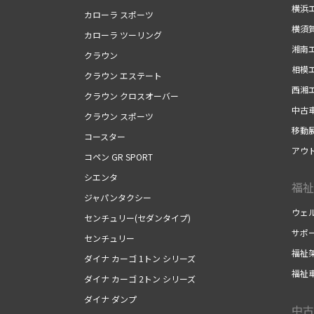
横浜
カローラ スポーツ
横須
カローラ ツーリング
湘南
クラウン
相模
クラウン エステート
西湘
クラウン クロスオーバー
中古
クラウン スポーツ
移動
コースター
アウ
コペン GR SPORT
シエンタ
福祉
ジャパンタクシー
ウェ
センチュリー(セダンタイプ)
サポ
センチュリー
福祉
ダイナ カーゴ 1トン シリーズ
福祉
ダイナ カーゴ 2トン シリーズ
ダイナ ダンプ
中古