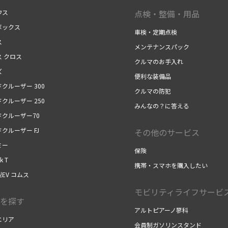
ウス
点検・整備・用品
ボックス
車検・定期点検
ス
メンテナンスパック
ス クロス
クルマのお手入れ
ズ
便利な装備品
クルーザー 300
クルマの防犯
クルーザー 250
みんなの？に答える
ドクルーザー70
クルーザー FJ
その他のサービス
ミー
保険
k T
携帯・スマホを購入したい
EV コムス
モビリティライフサービ
を探す
アルトピアーノ蓼科
エリア
会員制ガソリンスタンド