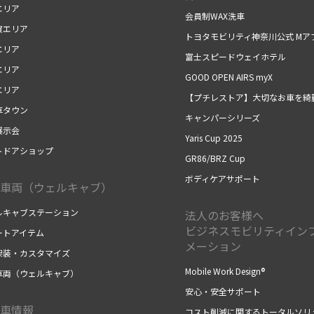
エリア
会員制WAX洗車
賀エリア
トヨタモビリティ神奈川公式 Mア
エリア
富士スピードウェイホテル
エリア
GOOD OPEN AIRS myX
エリア
【プチレストア】大切なお車を綺
車タウン
キャンパーシリーズ
展示会
Yaris Cup 2025
トドアショップ
GR86/BRZ Cup
ボディケアサポート
車両（ウェルキャブ）
ルキャブステーション
法人のお客様へ
ビジネスモビリティイン
ートアイテム
メーション
架装・カスタマイズ
Mobile Work Design®
車両（ウェルキャブ）
安心・安全サポート
車情報
コスト削減に関するトータルソリ