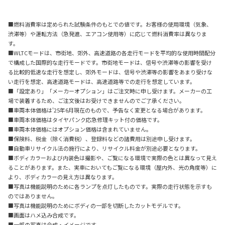
■燃料消費率は定められた試験条件のもとでの値です。お客様の使用環境（気象、
渋滞等）や運転方法（急発進、エアコン使用等）に応じて燃料消費率は異なりま
す。
■WLTCモードは、市街地、郊外、高速道路の各走行モードを平均的な使用時間配分
で構成した国際的な走行モードです。市街地モードは、信号や渋滞等の影響を受け
る比較的低速な走行を想定し、郊外モードは、信号や渋滞等の影響をあまり受けな
い走行を想定、高速道路モードは、高速道路等での走行を想定しています。
■「設定あり」「メーカーオプション」はご注文時に申し受けます。メーカーの工
場で装着するため、ご注文後はお受けできませんのでご了承ください。
■車両本体価格は'25年6月現在のもので、予告なく変更となる場合があります。
■車両本体価格はタイヤパンク応急修理キット付の価格です。
■車両本体価格にはオプション価格は含まれていません。
■保険料、税金（除く消費税）、登録料などの諸費用は別途申し受けます。
■自動車リサイクル法の施行により、リサイクル料金が別途必要となります。
■ボディカラーおよび内装色は撮影や、ご覧になる環境で実際の色とは異なって見え
ることがあります。また、実車においてもご覧になる環境（屋内外、光の角度等）に
より、ボディカラーの見え方は異なります。
■写真は機能説明のために各ランプを点灯したものです。実際の走行状態を示すも
のではありません。
■写真は機能説明のためにボディの一部を切断したカットモデルです。
■画面はハメ込み合成です。
■一部の写真は合成・イメージです。