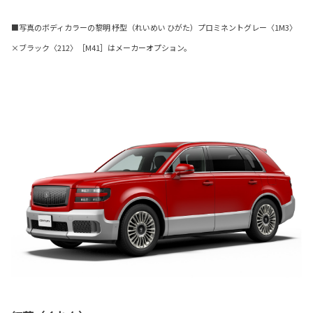
■写真のボディカラーの黎明 杼型（れいめい ひがた）プロミネントグレー〈1M3〉
×ブラック〈212〉［M41］はメーカーオプション。