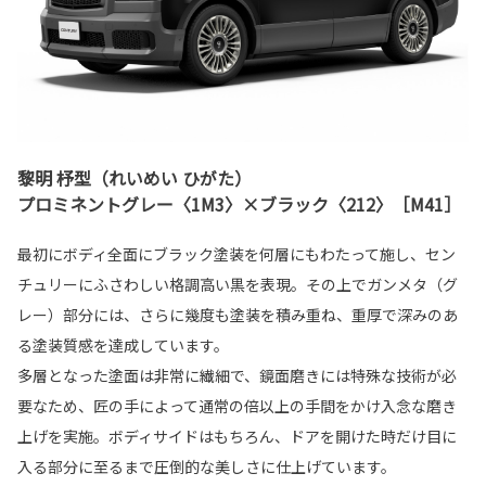
黎明 杼型（れいめい ひがた）
プロミネントグレー〈1M3〉×ブラック〈212〉［M41］
最初にボディ全面にブラック塗装を何層にもわたって施し、セン
チュリーにふさわしい格調高い黒を表現。その上でガンメタ（グ
レー）部分には、さらに幾度も塗装を積み重ね、重厚で深みのあ
る塗装質感を達成しています。
多層となった塗面は非常に繊細で、鏡面磨きには特殊な技術が必
要なため、匠の手によって通常の倍以上の手間をかけ入念な磨き
上げを実施。ボディサイドはもちろん、ドアを開けた時だけ目に
入る部分に至るまで圧倒的な美しさに仕上げています。