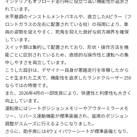
インテリアもオフロード走行時に役立つ高い機能性が追求さ
れています。
水平基調のインストルメントパネルや、直立したAピラー（フ
ロントガラスの左右に配置されている柱）の採用により、車
両の姿勢を捉えやすく、死角を抑えた良好な前方視界を確保
しています。
スイッチ類は集約して配置されており、形状・操作方法を機
能ごとに区別されているため、直感的な操作性と運転への集
中しやすさを両立しています。
こうした設計は、デザイナー自身が悪路走行を体験したから
こそ生まれた工夫で、機能性を追求したランドクルーザー250
ならではの特徴です。
また、2026年4月の一部改良により、快適性と利便性も大きく
向上しています。
運転席にはシートポジションメモリーやアウターミラーメモ
リー、リバース連動機能が標準装備され、座席のポジション
調整がスムーズに行えるようになりました。
さらに、助手席には4ウェイパワーシートが標準装備となり、