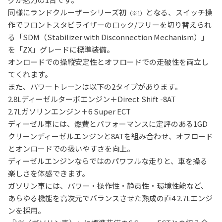
同様にランドクルーザーシリーズ初
となる、スイッチ操
（※1）
作でフロントスタビライザーのロック/フリーを切り替えられ
る「SDM（Stabilizer with Disconnection Mechanism）」
を「ZX」グレードに標準装備。
オンロードでの操縦安定性とオフロードでの走破性を両立し
てくれます。
また、パワートレーンは以下の2タイプがあります。
2.8Lディーゼルターボエンジン＋Direct Shift -8AT
2.7Lガソリンエンジン＋6 Super ECT
ディーゼル車には、燃費とパフォーマンスに定評のある1GD
クリーンディーゼルエンジンと8ATを組み合わせ、オフロード
とオンロードでの扱いやすさを向上。
ディーゼルエンジンならではのパワフルな走りと、車を操る
楽しさを体感できます。
ガソリン車には、パワー・操作性・静粛性・環境性能など、
あらゆる機能を高次元でバランスさせた熟成の直4 2.7Lエンジ
ンを採用。