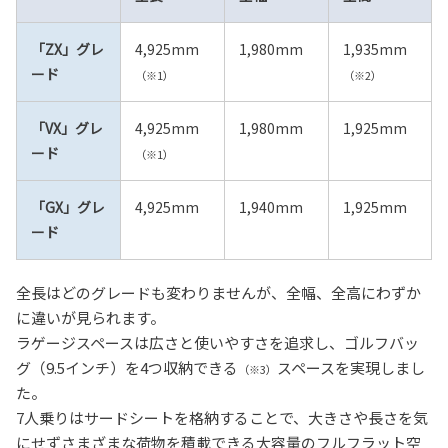
「ZX」グレ
4,925mm
1,980mm
1,935mm
ード
（※1）
（※2）
「VX」グレ
4,925mm
1,980mm
1,925mm
ード
（※1）
「GX」グレ
4,925mm
1,940mm
1,925mm
ード
全長はどのグレードも変わりませんが、全幅、全高にわずか
に違いが見られます。
ラゲージスペースは広さと使いやすさを追求し、ゴルフバッ
グ（9.5インチ）を4つ収納できる
スペースを実現しまし
（※3）
た。
7人乗りはサードシートを格納することで、大きさや長さを気
にせずさまざまな荷物を積載できる大容量のフルフラット空