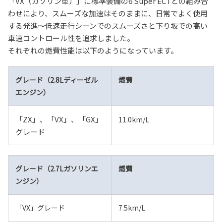
「VX（ガソリン車）」に標準装備の6 Super ECTとの組み合
わせにより、スムーズな加速はそのままに、日常でよく使用
する発進〜低速走行シーンでのスムーズさと下り坂での高い
車速コントロール性を追求しました。
それぞれの燃費性能は以下のようになっています。
グレード（2.8Lディーゼル
燃費
エンジン）
「ZX」、「VX」、「GX」
11.0km/L
グレード
グレード（2.7Lガソリンエ
燃費
ンジン）
「VX」グレード
7.5km/L