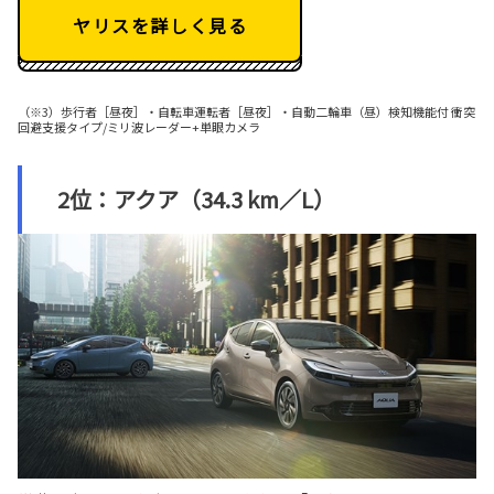
ヤリスを詳しく見る
（※3）歩行者［昼夜］・自転車運転者［昼夜］・自動二輪車（昼）検知機能付 衝突
回避支援タイプ/ミリ波レーダー+単眼カメラ
2位：アクア（34.3 km／L）