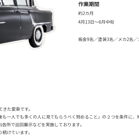
作業期間
約2カ月
4月13日～6月中旬
板金9名／塗装3名／メカ2名／
てきた愛車です。
後も一人でも多くの人に見てもらうべく努めること」の２つを条件に、
内各所で巡回展示などを実施しております。
走り続けています。