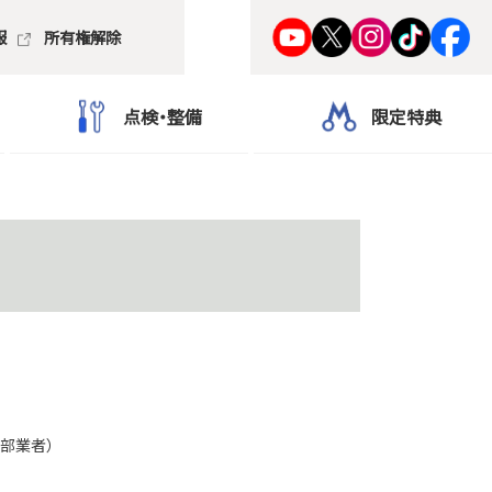
報
所有権解除
点検・整備
限定特典
部業者）