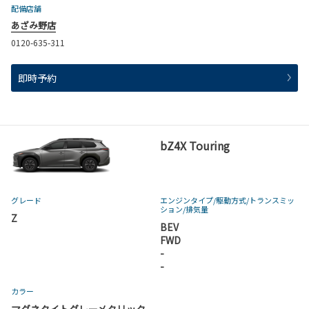
配備店舗
あざみ野店
0120-635-311
即時予約
bZ4X Touring
グレード
エンジンタイプ
/駆動方式/
トランスミッ
ション
/排気量
Z
BEV
FWD
-
-
カラー