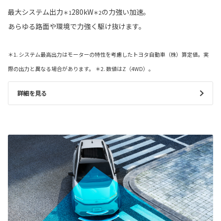
最大システム出力
280kW
の力強い加速。
＊1
＊2
あらゆる路面や環境で力強く駆け抜けます。
＊1. システム最高出力はモーターの特性を考慮したトヨタ自動車（株）算定値。実
際の出力と異なる場合があります。 ＊2. 数値はZ（4WD）。
詳細を見る