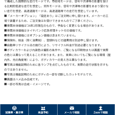
で構成した国際的な走行モードです。市街地モードは、信号や渋滞等の影響を受け
る比較的低速な走行を想定し、郊外モードは、信号や渋滞等の影響をあまり受けな
い走行を想定、高速道路モードは、高速道路等での走行を想定しています。
■「メーカーオプション」「設定あり」はご注文時に申し受けます。メーカーの工
場で装着するため、ご注文後はお受けできませんのでご了承ください。
■車両本体価格は'26年2月現在のもので、予告なく変更となる場合があります。
■車両本体価格はタイヤパンク応急修理キット付の価格です。
■車両本体価格にはオプション価格は含まれていません。
■保険料、税金（除く消費税）、登録料などの諸費用は別途申し受けます。
■自動車リサイクル法の施行により、リサイクル料金が別途必要となります。
■ボディカラーおよび内装色は撮影の条件や、ご覧になる印刷物または画面で実際
の色とは異なって見えることがあります。また、実車においてもご覧になる環境（屋
内外、光の角度等）により、ボディカラーの見え方は異なります。
■写真は機能説明のために各ランプを点灯したものです。実際の走行状態を示すも
のではありません。
■写真は機能説明のためにボディの一部を切断したカットモデルです。
■画面はハメ込み合成です。
■一部の写真は合成・イメージです。
試乗車・展示車
来店予約
メールで相談
Zoomで相談