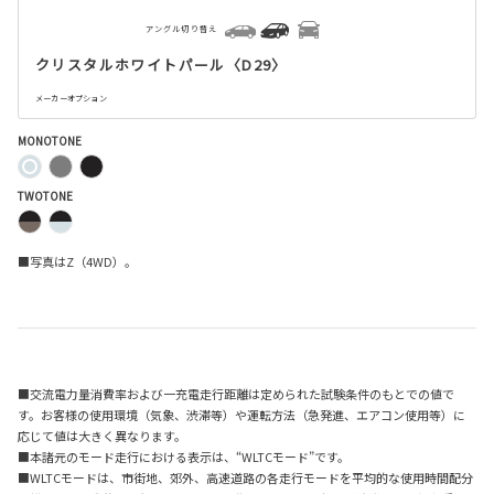
アングル切り替え
クリスタルホワイトパール〈D29〉
メーカーオプション
MONOTONE
TWOTONE
■写真はZ（4WD）。
■交流電力量消費率および一充電走行距離は定められた試験条件のもとでの値で
す。お客様の使用環境（気象、渋滞等）や運転方法（急発進、エアコン使用等）に
応じて値は大きく異なります。
■本諸元のモード走行における表示は、“WLTCモード”です。
■WLTCモードは、市街地、郊外、高速道路の各走行モードを平均的な使用時間配分