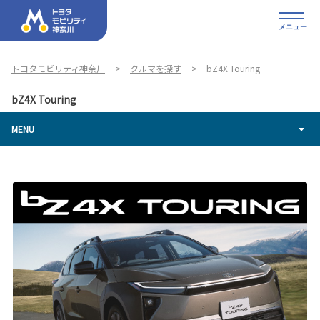
メニュー
トヨタモビリティ神奈川
クルマを探す
bZ4X Touring
bZ4X Touring
MENU