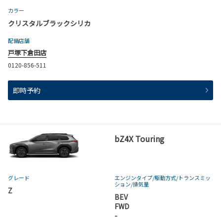
カラー
クリスタルブラックシリカ
配備店舗
戸塚下倉田店
0120-856-511
即時予約
bZ4X Touring
グレード
エンジンタイプ
/駆動方式/
トランスミッ
ション
/排気量
Z
BEV
FWD
-