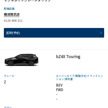
マグネタイトグレーメタリック
配備店舗
横須賀武店
0120-408-311
即時予約
bZ4X Touring
グレード
エンジンタイプ
/駆動方式/
トランスミッ
ション
/排気量
Z
BEV
FWD
-
-
カラー