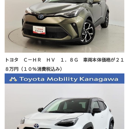
トヨタ Ｃ－ＨＲ ＨＶ １．８Ｇ 車両本体価格が２１
８万円（１０％消費税込み）