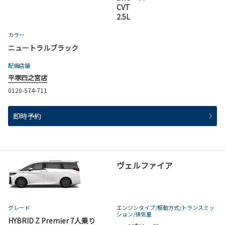
CVT
2.5L
カラー
ニュートラルブラック
配備店舗
平塚四之宮店
0120-574-711
即時予約
ヴェルファイア
グレード
エンジンタイプ
/駆動方式/
トランスミッ
ション
/排気量
HYBRID Z Premier 7人乗り