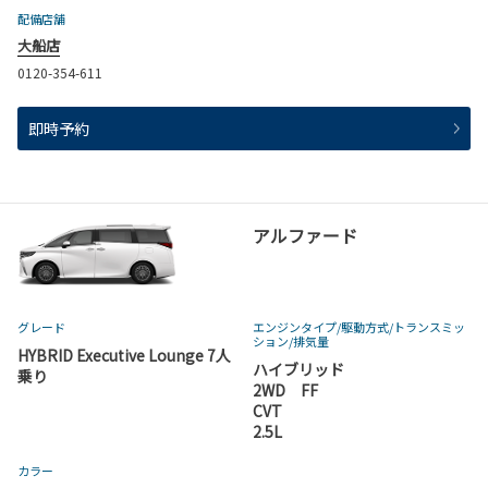
配備店舗
大船店
0120-354-611
即時予約
日時を選んでボタンをタップする
アルファード
グレード
エンジンタイプ
/駆動方式/
トランスミッ
ション
/排気量
HYBRID Executive Lounge 7人
ハイブリッド
乗り
2WD FF
CVT
2.5L
カラー