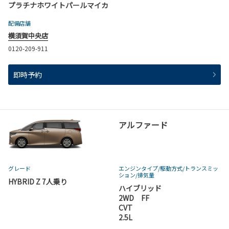
プラチナホワイトパールマイカ
配備店舗
横須賀中央店
必要事項を入力して送信すると、その場で予約が完
0120-209-911
了
即時予約
アルファード
グレード
エンジンタイプ
/駆動方式/
トランスミッ
ション
/排気量
ご自宅近くの店舗選択が便利！
HYBRID Z 7人乗り
ハイブリッド
2WD FF
普段使う道やご自宅の車庫入れが気軽に試せます。
CVT
2.5L
※試乗車がご希望の店舗に無い場合、お取り寄せ致