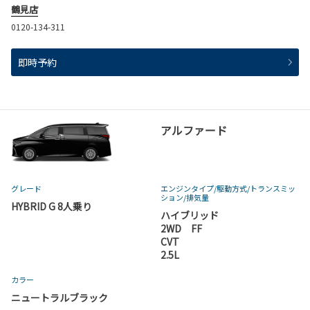
鶴見店
0120-134-311
即時予約
試乗したいクルマの「即時予約」ボタンをタップす
る
アルファード
グレード
エンジンタイプ
/駆動方式/
トランスミッ
ション
/排気量
HYBRID G 8人乗り
ハイブリッド
2WD FF
CVT
2.5L
カラー
ニュートラルブラック