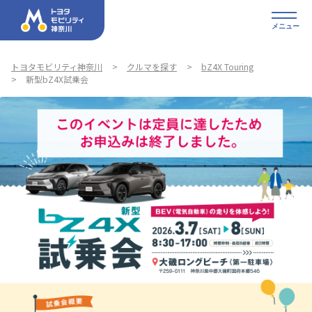
メニュー
トヨタモビリティ神奈川
クルマを探す
bZ4X Touring
新型bZ4X試乗会