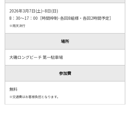
2026年3月7日(土)~8日(日)
8：30～17：00［時間枠制･各回8組様・各回2時間予定］
※雨天決行
場所
大磯ロングビーチ 第一駐車場
参加費
無料
※交通費はお客様負担となります。