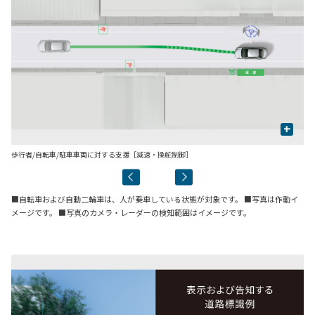
+
歩行者/自転車/駐車車両に対する支援［減速・操舵制御］
先
■自転車および自動二輪車は、人が乗車している状態が対象です。 ■写真は作動イ
メージです。 ■写真のカメラ・レーダーの検知範囲はイメージです。