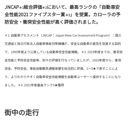
JNCAP
総合評価
において、最高ランクの「自動車安
＊1
＊2
全性能2021ファイブスター賞
」を受賞。カローラの予
＊3
防安全・衝突安全性能が高く評価されました。
＊1. 自動車アセスメント（JNCAP：Japan New Car Assessment Program）：国土
交通省と独立行政法人自動車事故対策機構が、安全な自動車の普及を促進する目的
で、1995年度より公表している自動車安全性能情報。 ＊2. 2019年度までは、衝突安
全性能と予防安全性能等、別々の評価を行なっていましたが、2020年度から、衝突
安全、予防安全、事故自動緊急通報装置を総合的に評価、1～5★で表すことによ
り、よりわかりやすく自動車安全性能情報を自動車ユーザーへ提供することになり
ました。 ＊3. 2021年度最高ランク5★獲得
街中の走行