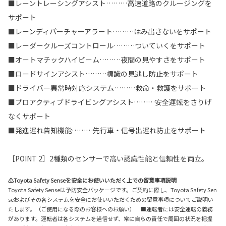
■レーントレーシングアシスト………高速道路のクルージングを
サポート
■レーンディパーチャーアラート………はみ出さないをサポート
■レーダークルーズコントロール………ついていくをサポート
■オートマチックハイビーム………夜間の見やすさをサポート
■ロードサインアシスト………標識の見逃し防止をサポート
■ドライバー異常時対応システム………救命・救護をサポート
■プロアクティブドライビングアシスト………安全運転をさりげ
なくサポート
■発進遅れ告知機能………先行車・信号出遅れ防止をサポート
［POINT 2］2種類のセンサーで高い認識性能と信頼性を両立。
⚠Toyota Safety Senseを安全にお使いいただく上での留意事項説明
Toyota Safety Senseは予防安全パッケージです。ご契約に際し、Toyota Safety Sen
seおよびその各システムを安全にお使いいただくための留意事項についてご説明い
たします。（ご使用になる際のお客様へのお願い） ■運転者には安全運転の義務
があります。運転者は各システムを過信せず、常に自らの責任で周囲の状況を把握