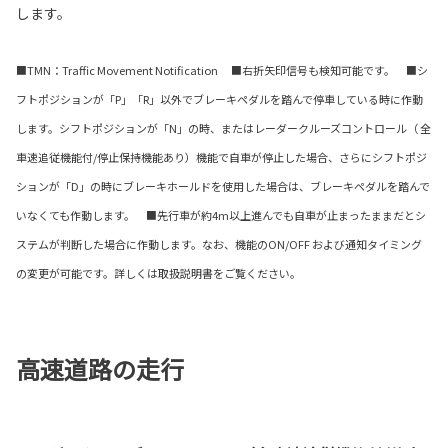
します。
■TMN：Traffic Movement Notification ■右折矢印信号も検知可能です。 ■シ
フトポジションが「P」「R」以外でブレーキペダルを踏んで停車している時に作動
します。シフトポジションが「N」の時、またはレーダークルーズコントロール（ 全
車速追従機能付/停止保持機能あり）機能で自車が停止した場合、さらにシフトポジ
ションが「D」の時にブレーキホールドを使用した場合は、ブレーキペダルを踏んで
いなくても作動します。 ■先行車が約4m以上進んでも自車が止まったままだとシ
ステムが判断した場合に作動します。なお、機能のON/OFF および通知タイミング
の変更が可能です。詳しくは取扱説明書をご覧ください。
高速道路の走行