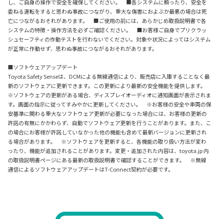
し、ご自身の操作で安全を確保してください。 ■各システムに頼ったり、安全を
委ねる運転をすると思わぬ事故につながり、重大な傷害におよぶか最悪の場合は死
亡につながるおそれがあります。 ■ご使用の前には、あらかじめ取扱説明書で各
システムの特徴・操作方法を必ずご確認ください。 ■お客様ご自身でプリクラッ
シュセーフティの作動テストを行わないでください。対象や状況によってはシステム
が正常に作動せず、思わぬ事故につながるおそれがあります。
■ソフトウェアアップデート
Toyota Safety Senseは、DCMによる無線通信により、販売店に入庫することなく最
新のソフトウェアに更新できます。この更新により最新の安全機能を提供します。
※ソフトウェアの更新がある場合、ディスプレイオーディオに通知画面が表示されま
す。画面の指示に従ってすみやかに更新してください。 ※お客様の安全や車両の保
安基準に関わる重大なソフトウェア更新が必要になった場合には、お客様の更新の
許諾の有無にかかわらず、自動でソフトウェア更新を行うことがあります。また、こ
の場合にお客様が許諾していなかった他の機能も含めて最新バージョンに更新され
る場合があります。 ※ソフトウェアを更新すると、各機能の取り扱い方法が変わ
ったり、機能が追加されることがあります。変更・追加された内容は、toyota.jp 内
の取扱説明書ページにある最新の取扱説明書で確認することができます。 ※無線
通信によるソフトウェアアップデートはT-Connect契約が必要です。