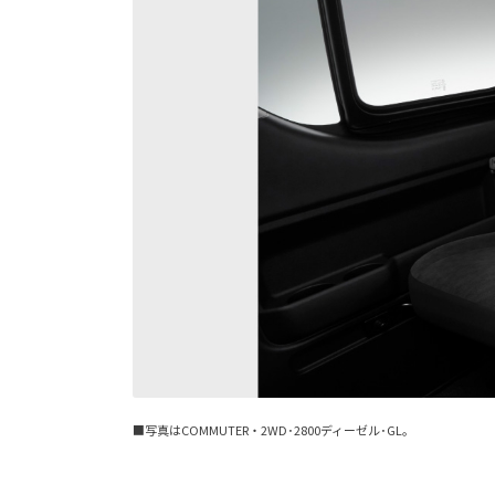
■写真はCOMMUTER・2WD･2800ディーゼル･GL。