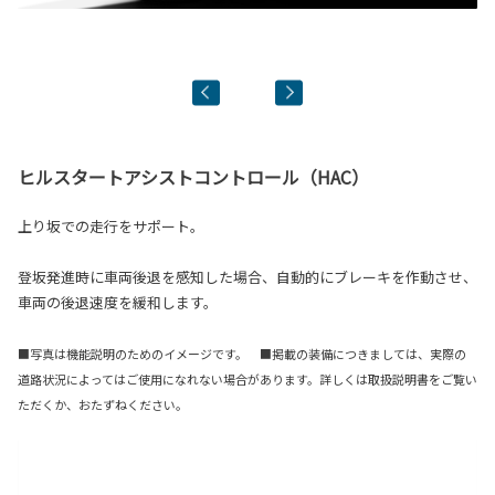
ト
■
■詳
ヒルスタートアシストコントロール（HAC）
上り坂での走行をサポート。
登坂発進時に車両後退を感知した場合、自動的にブレーキを作動させ、
車両の後退速度を緩和します。
■写真は機能説明のためのイメージです。 ■掲載の装備につきましては、実際の
道路状況によってはご使用になれない場合があります。詳しくは取扱説明書をご覧い
ただくか、おたずねください。