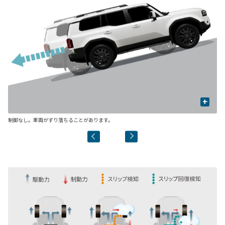
+
制御なし。車両がずり落ちることがあります。
制