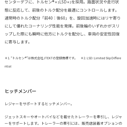
センターデフに、トルセン®
LSD
を採用。路面状況や走行状
＊1
＊2
態に反応して、前後のトルク配分を最適にコントロールします。
通常時のトルク配分「前40：後60」を、旋回加速時にはリヤ寄り
にして優れたコーナリング性能を発揮。前後輪のいずれかがスリ
ップした際にも瞬時に他方にトルクを配分し、車両の安定性回復
に寄与します。
＊1. “トルセン®”は株式会社JTEKTの登録商標です。 ＊2. LSD: Limited Slip Differe
ntial
ヒッチメンバー
レジャーをサポートするヒッチメンバー。
ジェットスキーやオートバイなどを載せたトレーラーを牽引し、レジャ
ーをサポートします。トレーラーの牽引には、販売店装着オプションの