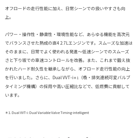
オフロードの走行性能に加え、日常シーンでの扱いやすさも向
上。
パワー・操作性・静粛性・環境性能など、あらゆる機能を高次元
でバランスさせた熟成の直4 2.7Lエンジンです。スムーズな加速は
そのままに、日常でよく使われる発進〜低速シーンでのスムーズ
さと下り坂での車速コントロールを改善。また、これまで鍛え抜
かれたハード耐久性を継承しながら、オフロード走行性能の向上
を行いました。さらに、Dual VVT-i
（吸・排気連続可変バルブ
＊1
タイミング機構）の採用や高い圧縮比などで、低燃費に貢献して
います。
＊1. Dual VVT-i: Dual Variable Valve Timing-intelligent