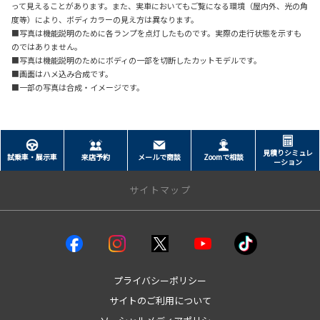
って見えることがあります。また、実車においてもご覧になる環境（屋内外、光の角
度等）により、ボディカラーの見え方は異なります。
■写真は機能説明のために各ランプを点灯したものです。実際の走行状態を示すも
のではありません。
■写真は機能説明のためにボディの一部を切断したカットモデルです。
■画面はハメ込み合成です。
■一部の写真は合成・イメージです。
見積りシミュレ
試乗車・展示車
来店予約
メールで商談
Zoomで相談
ーション
サイトマップ
クルマを探す
試乗車・展示車
bZ4X
プライバシーポリシー
bZ4Xツーリング
サイトのご利用について
GRカローラ