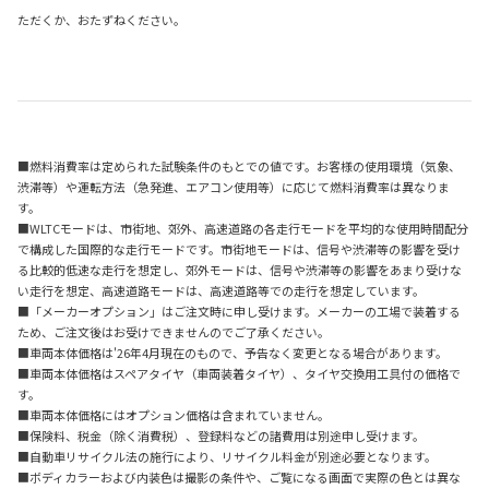
ただくか、おたずねください。
■燃料消費率は定められた試験条件のもとでの値です。お客様の使用環境（気象、
渋滞等）や運転方法（急発進、エアコン使用等）に応じて燃料消費率は異なりま
す。
■WLTCモードは、市街地、郊外、高速道路の各走行モードを平均的な使用時間配分
で構成した国際的な走行モードです。市街地モードは、信号や渋滞等の影響を受け
る比較的低速な走行を想定し、郊外モードは、信号や渋滞等の影響をあまり受けな
い走行を想定、高速道路モードは、高速道路等での走行を想定しています。
■「メーカーオプション」はご注文時に申し受けます。メーカーの工場で装着する
ため、ご注文後はお受けできませんのでご了承ください。
■車両本体価格は'26年4月現在のもので、予告なく変更となる場合があります。
■車両本体価格はスペアタイヤ（車両装着タイヤ）、タイヤ交換用工具付の価格で
す。
■車両本体価格にはオプション価格は含まれていません。
■保険料、税金（除く消費税）、登録料などの諸費用は別途申し受けます。
■自動車リサイクル法の施行により、リサイクル料金が別途必要となります。
■ボディカラーおよび内装色は撮影の条件や、ご覧になる画面で実際の色とは異な