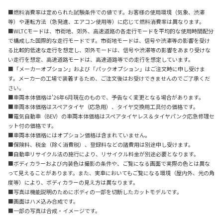
■燃料消費率は定められた試験条件での値です。お客様の使用環境（気象、渋滞
等）や運転方法（急発進、エアコン使用等）に応じて燃料消費率は異なります。
■WLTCモードは、市街地、郊外、高速道路の各走行モードを平均的な使用時間配分
で構成した国際的な走行モードです。市街地モードは、信号や渋滞等の影響を受け
る比較的低速な走行を想定し、郊外モードは、信号や渋滞等の影響をあまり受けな
い走行を想定、高速道路モードは、高速道路等での走行を想定しています。
■「メーカーオプション」および「パックオプション」はご注文時に申し受けま
す。メーカーの工場で装着するため、ご注文後はお受けできませんのでご了承くだ
さい。
■車両本体価格は'26年6月現在のもので、予告なく変更となる場合があります。
■車両本体価格はスペアタイヤ（応急用）、タイヤ交換用工具付の価格です。
■電気自動車（BEV）の車両本体価格はスペアタイヤレス＆タイヤパンク応急修理セ
ット付の価格です。
■車両本体価格にはオプション価格は含まれていません。
■保険料、税金（除く消費税）、登録料などの諸費用は別途申し受けます。
■自動車リサイクル法の施行により、リサイクル料金が別途必要となります。
■ボディカラーおよび内装色は撮影の条件や、ご覧になる画面で実際の色とは異な
って見えることがあります。また、実車においてもご覧になる環境（屋内外、光の角
度等）により、ボディカラーの見え方は異なります。
■写真は機能説明のためにボディの一部を切断したカットモデルです。
■画面はハメ込み合成です。
■一部の写真は合成・イメージです。