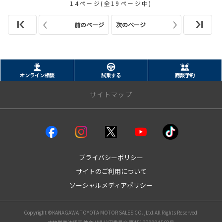
14ページ(全19ページ中)
前のページ
次のページ
オンライン相談
試乗する
商談予約
サイトマップ
クルマを探す
試乗車・展示車
bZ4X
プライバシーポリシー
bZ4Xツーリング
サイトのご利用について
GRカローラ
ソーシャルメディアポリシー
GR86
GRヤリス
MIRAI
Copyright ©KANAGAWA TOYOTA MOTOR SALES CO. ,Ltd.All Rights Reserved.
RAV4